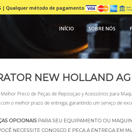
S |
Qualquer método de pagamento
INÍCIO
SOBRE NÓS
RATOR NEW HOLLAND AG
 Melhor Preco de Peças de Reposiçäo y Acessórios para Maqu
com o melhor prazo de entrega, garantindo um serviço de ex
ÇAS OPCIONAIS
PARA SEU EQUIPAMENTO OU MAQUINÁ
OCÊ NECESSITE CONOSCO E PEÇA A ENTREGA EM MI