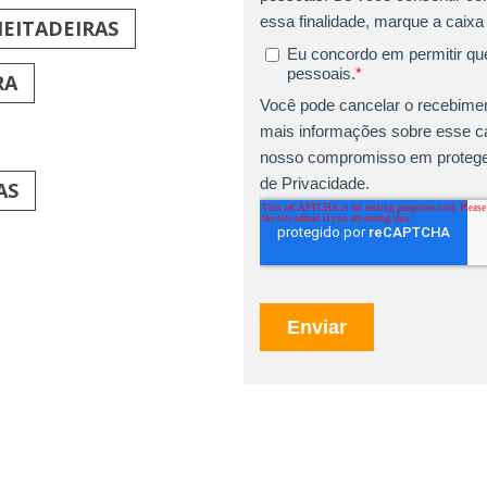
EITADEIRAS
RA
AS